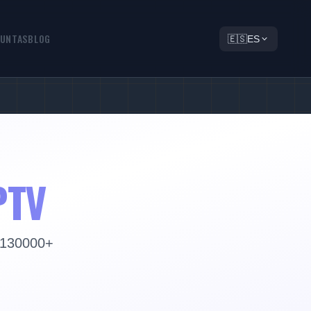
UNTAS
BLOG
🇪🇸
ES
PTV
y 130000+