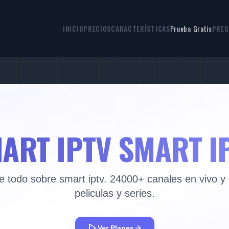
INICIO
PRECIOS
CARACTERÍSTICAS
Prueba Gratis
PREG
ART IPTV SMART I
 todo sobre smart iptv. 24000+ canales en vivo 
peliculas y series.
Ver Planes