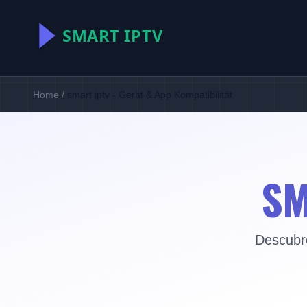
Home
/
smart iptv - Gerät & App Kompatibilität
SM
Descubre