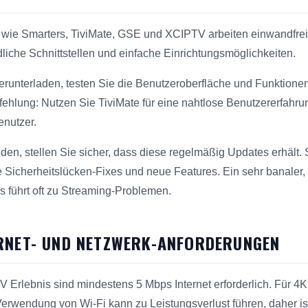
wie Smarters, TiviMate, GSE und XCIPTV arbeiten einwandfrei
liche Schnittstellen und einfache Einrichtungsmöglichkeiten.
unterladen, testen Sie die Benutzeroberfläche und Funktionen 
ehlung: Nutzen Sie TiviMate für eine nahtlose Benutzererfahrun
enutzer.
en, stellen Sie sicher, dass diese regelmäßig Updates erhält.
e Sicherheitslücken-Fixes und neue Features. Ein sehr banaler, 
 führt oft zu Streaming-Problemen.
RNET- UND NETZWERK-ANFORDERUNGEN
TV Erlebnis sind mindestens 5 Mbps Internet erforderlich. Für 
rwendung von Wi-Fi kann zu Leistungsverlust führen, daher ist