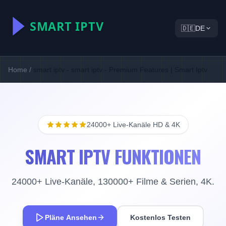
🇩🇪
DE
Home
/
smart iptv - smart iptv - Premium Features | Smart Iptv
24000+ Live-Kanäle HD & 4K
SMART IPTV FUNKTIONEN
24000+ Live-Kanäle, 130000+ Filme & Serien, 4K.
Pläne Ansehen
Kostenlos Testen