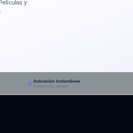
elículas y
.
Activación Instantánea
Comienza en minutos