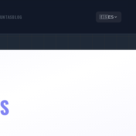
UNTAS
BLOG
🇪🇸
ES
OS