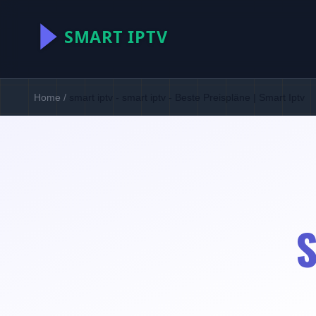
Home
/
smart iptv - smart iptv - Beste Preispläne | Smart Iptv
S