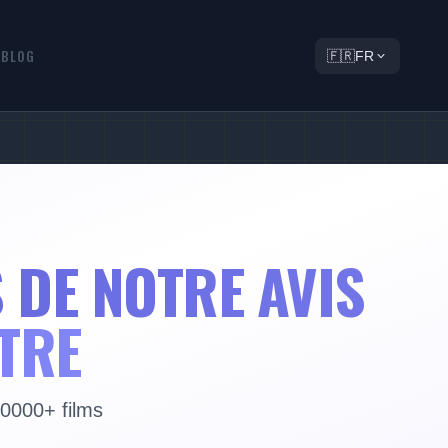
Q
BLOG
🇫🇷
FR
 DE NOTRE AVIS
TRE
30000+ films