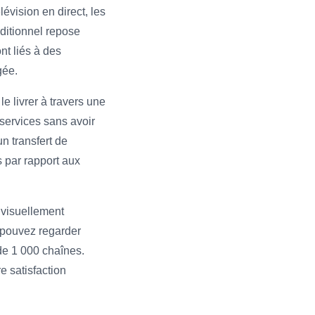
évision en direct, les
ditionnel repose
nt liés à des
gée.
 livrer à travers une
 services sans avoir
n transfert de
 par rapport aux
t visuellement
s pouvez regarder
 de 1 000 chaînes.
e satisfaction