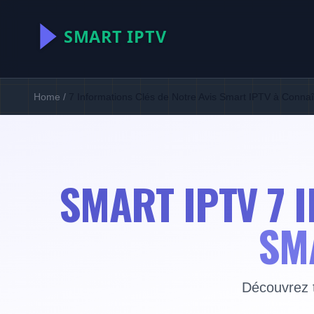
Home
/
7 Informations Clés de Notre Avis Smart IPTV à Connaî
SMART IPTV 7 
SM
Découvrez t