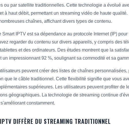
 ou par satellite traditionnelles. Cette technologie a évolué av
rnet à haut débit, permettant un streaming vidéo de haute qualité. 
nombreuses chaînes, affichant divers types de contenu.
 Smart IPTV est sa dépendance au protocole Internet (IP) pour 
z regarder du contenu sur divers appareils, y compris des télév
ablettes et des ordinateurs. Des études montrent que la satisfac
nt un impressionnant 92 %, soulignant sa commodité et sa gamm
tilisateurs peuvent créer des listes de chaînes personnalisées,
 que le câble traditionnel. Cette flexibilité signifie que vous 
pplémentaires supérieures. Les utilisateurs peuvent profiter de 
tions géographiques. La technologie de streaming continue d'év
é s'améliorant constamment.
PTV DIFFÈRE DU STREAMING TRADITIONNEL