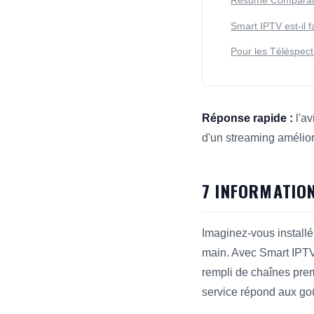
Résumé Comparat
Smart IPTV est-il f
Pour les Téléspec
Réponse rapide :
l'av
d'un streaming amélio
Cette réponse résume 7
7 INFORMATION
Imaginez-vous installé
main. Avec Smart IPTV,
rempli de chaînes prem
service répond aux goût