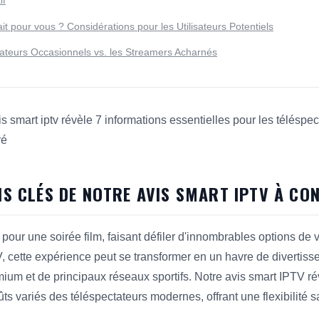
if
ait pour vous ? Considérations pour les Utilisateurs Potentiels
tateurs Occasionnels vs. les Streamers Acharnés
is smart iptv révèle 7 informations essentielles pour les téléspe
ré
 Informations Clés de Notre Avis Smart IPTV à Connaître pour 
S CLÉS DE NOTRE AVIS SMART IPTV À CO
 pour une soirée film, faisant défiler d'innombrables options de
 cette expérience peut se transformer en un havre de divertis
ium et de principaux réseaux sportifs. Notre avis smart IPTV 
s variés des téléspectateurs modernes, offrant une flexibilité s