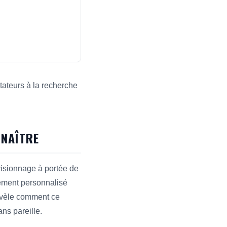
ctateurs à la recherche
les moteurs de recherche et les réponses.
NNAÎTRE
 visionnage à portée de
sement personnalisé
révèle comment ce
ans pareille.