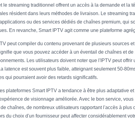
le streaming traditionnel offrent un accès à la demande et la tél
les résident dans leurs méthodes de livraison. Le streaming tra
pplications ou des services dédiés de chaînes premium, qui so
ues. En revanche, Smart IPTV agit comme une plateforme agré
V peut compiler du contenu provenant de plusieurs sources et le
signifie que vous pouvez accéder à un éventail de chaînes et de
nnements. Les utilisateurs doivent noter que l'IPTV peut offrir u
a latence est souvent plus faible, atteignant seulement 50-80ms
s qui pourraient avoir des retards significatifs.
r des plateformes Smart IPTV a tendance à être plus adaptative e
e expérience de visionnage améliorée. Avec le bon service, vou
s de chaînes, de nombreux utilisateurs rapportant l'accès à plus
lors du choix d'un fournisseur peut affecter considérablement votr