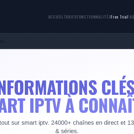
ACCUEIL
TARIFS
FONCTIONNALITÉS
Free Trial
FA
tre
INFORMATIONS CLÉS
ART IPTV À CONNAÎ
out sur smart iptv. 24000+ chaînes en direct et 1
& séries.